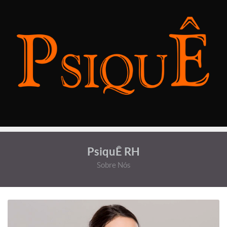
PsiquÊ RH
Sobre Nós